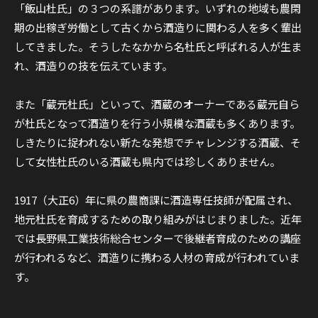
「飯山杜氏」の３つの系譜があります。いずれの地域も農閑
期の出稼ぎ労働として古くから酒造りに関わる人を多く輩出
してきました。そうしたなかから名杜氏と呼ばれる人が生ま
れ、酒造りの技を伝えています。
また「蔵元杜氏」といって、酒蔵のオーナーである蔵元自ら
が杜氏となって酒造りを行う小規模な酒蔵も多くあります。
しきたりに捉われない新たな発想でチャレンジする酒蔵、そ
して女性杜氏のいる酒蔵も県内では珍しくありません。
1917（大正6）年に県の農商課に酒造専任技師が配属され、
地元杜氏を育成するための取り組みがはじまりました。近年
では長野県工業技術総合センターで後継者育成のための講座
が行われるなど、酒造りに携わる人材の育成が行われていま
す。